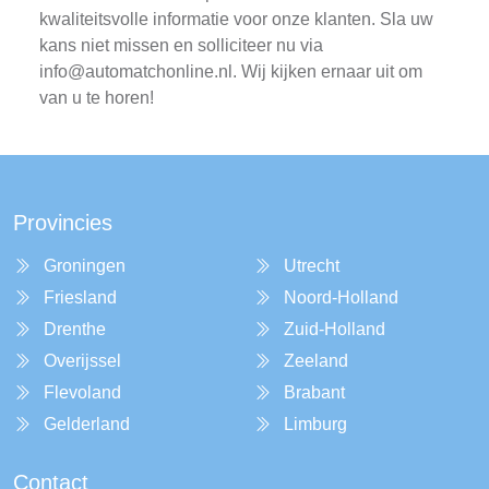
kwaliteitsvolle informatie voor onze klanten. Sla uw
kans niet missen en solliciteer nu via
info@automatchonline.nl
. Wij kijken ernaar uit om
van u te horen!
Provincies
Groningen
Utrecht
Friesland
Noord-Holland
Drenthe
Zuid-Holland
Overijssel
Zeeland
Flevoland
Brabant
Gelderland
Limburg
Contact