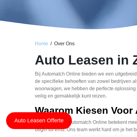
Home
Over Ons
Auto Leasen in 
Bij Automatch Online bieden we een uitgebreid 
de specifieke behoeften van zowel bedrijven als
woonwagen, we hebben de perfecte oplossing vo
veilig en gemakkelijk kunt reizen.
Waarom Kiesen Voor 
Auto Leasen Offerte
Auto leasen bij Automatch Online betekent mee
begin tot eind. Ons team werkt hard om je het 
regelmatige controlebezoeken en onderhoudsko